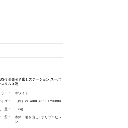
FBS-3 分別引き出しステーション スーパ
ースリム３段
カラー：
ホワイト
サイズ：
（約）W140×D465×H790mm
重 量：
3.7kg
材 質：
本体・引き出し / ポリプロピレ
ン