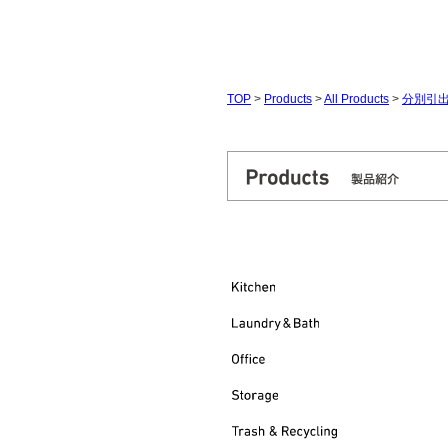
TOP
>
Products
>
All Products
>
分別引